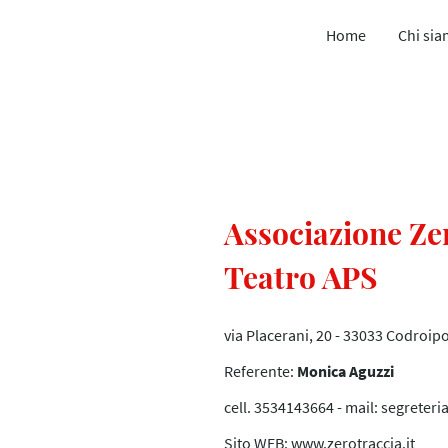
Home
Chi si
Associazione Ze
Teatro APS
via Placerani, 20 - 33033 Codroip
Referente:
Monica Aguzzi
cell. 3534143664 - mail: segreteri
Sito WEB: www.zerotraccia.it