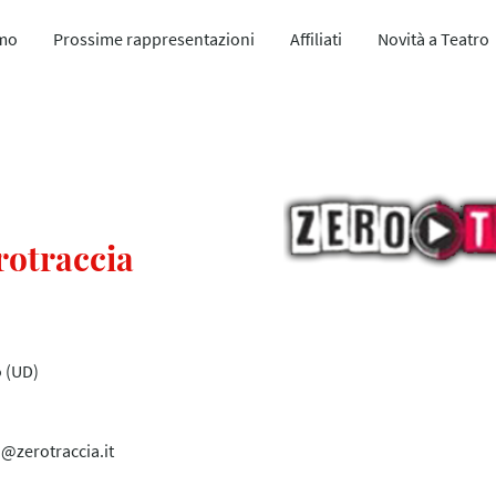
amo
Prossime rappresentazioni
Affiliati
Novità a Teatro
rotraccia
o (UD)
a@zerotraccia.it