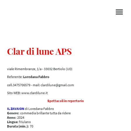
Clar di lune APS
viale Rimembranze, 1/a - 33032 Bertiolo (UD)
Referente:
Loredana Fabbro
cell.3475706579 - mail: clardilune@gmail.com
Sito WEB: www.clardilune.it
Spettacoli in repertorio
IL ZAVAION
di Loredana Fabbro
Genere:
commedia brillante tutta da ridere
Anno:
2024
Lingua:
friulano
Durata (min.):
70