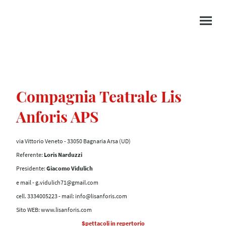
Compagnia Teatrale Lis
Anforis APS
via Vittorio Veneto - 33050 Bagnaria Arsa (UD)
Referente:
Loris Narduzzi
Presidente:
Giacomo Vidulich
e mail
-
g.vidulich71@gmail.com
cell. 3334005223 - mail: info@lisanforis.com
Sito WEB: www.lisanforis.com
Spettacoli in repertorio