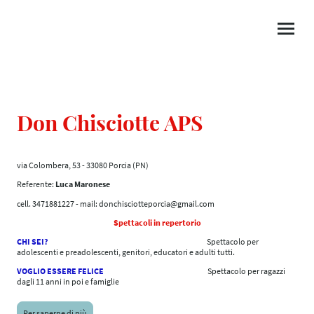
Don Chisciotte APS
via Colombera, 53 - 33080 Porcia (PN)
Referente:
Luca Maronese
cell. 3471881227 - mail: donchisciotteporcia@gmail.com
Spettacoli in repertorio
CHI SEI?
Spettacolo per
adolescenti e preadolescenti, genitori, educatori e adulti tutti.
VOGLIO ESSERE FELICE
Spettacolo per ragazzi
dagli 11 anni in poi e famiglie
Per saperne di più